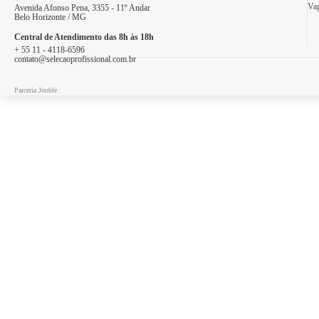
Vag
Avenida Afonso Pena, 3355 - 11º Andar
Belo Horizonte / MG
Central de Atendimento das 8h às 18h
+ 55 11 - 4118-6596
contato@selecaoprofissional.com.br
Parceria Jooble