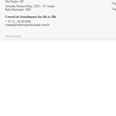
São Paulo / SP
Vag
Avenida Afonso Pena, 3355 - 11º Andar
Vag
Belo Horizonte / MG
Central de Atendimento das 8h às 18h
+ 55 11 - 4118-6596
contato@selecaoprofissional.com.br
Parceria Jooble